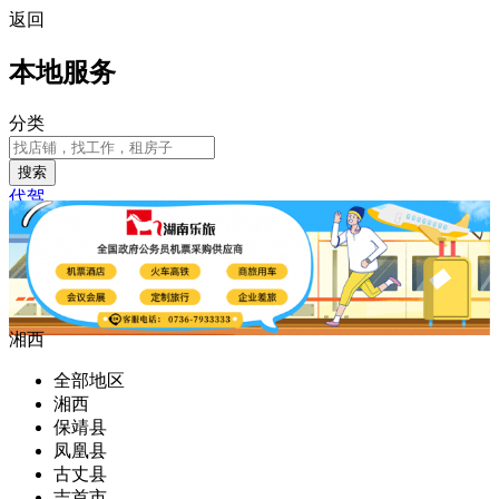
返回
本地服务
分类
搜索
代驾
湘西
全部地区
湘西
保靖县
凤凰县
古丈县
吉首市