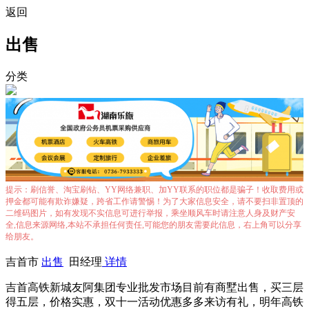
返回
出售
分类
提示：刷信誉、淘宝刷钻、YY网络兼职、加YY联系的职位都是骗子！收取费用或
押金都可能有欺诈嫌疑，跨省工作请警惕！为了大家信息安全，请不要扫非置顶的
二维码图片，如有发现不实信息可进行举报，乘坐顺风车时请注意人身及财产安
全,信息来源网络,本站不承担任何责任,可能您的朋友需要此信息，右上角可以分享
给朋友。
吉首市
出售
田经理
详情
吉首高铁新城友阿集团专业批发市场目前有商墅出售，买三层
得五层，价格实惠，双十一活动优惠多多来访有礼，明年高铁