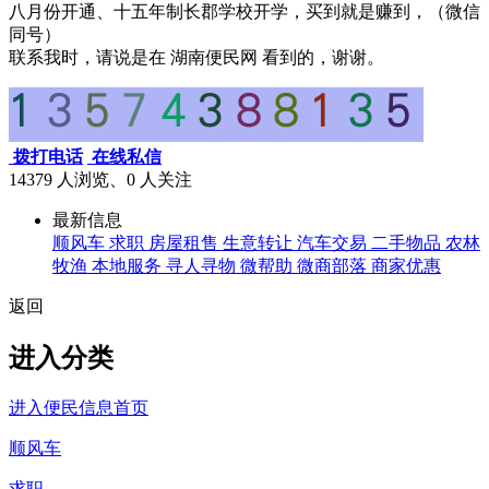
八月份开通、十五年制长郡学校开学，买到就是赚到，（微信
同号）
联系我时，请说是在 湖南便民网 看到的，谢谢。
拨打电话
在线私信
14379 人浏览、0
人关注
最新信息
顺风车
求职
房屋租售
生意转让
汽车交易
二手物品
农林
牧渔
本地服务
寻人寻物
微帮助
微商部落
商家优惠
返回
进入分类
进入便民信息首页
顺风车
求职